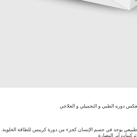
تعكس دوره الطبي و التجميلي و العلاجي
في جسم الإنسان كجزء من دورة كريبس للطاقة الخلوية. يُستخرج تجاريًا من قصب الس