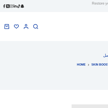
Skip
Restore yo
to
content
Shopping
cart
مل
HOME
SKIN BOOS