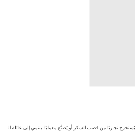
كر أو يُصنَّع معمليًا. ينتمي إلى عائلة الـ AHA (Alpha Hydroxy Acids) وله