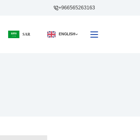
+966565263163
ENGLISH
SAR