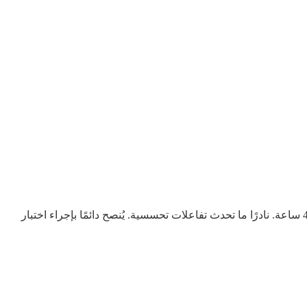
يُعدّ الساكسينيك اسيد من المكونات الآمنة نسبيًا، إلا أن بعض الأشخاص قد يُلاحظون احمرارًا خفيفًا أو تورمًا مؤقت في موضع الحقن لمدة 24-48 ساعة. نادرًا ما تحدث تفاعلات تحسسية. يُنصح دائمًا بإجراء اختبار